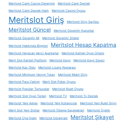
Meritslot Canlı Casino Deneyimi
Meritslot Canlı Destek
Meritslot Canlı Destek Hattı
Meritslot Casino Oyunu
Meritslot Giriş
Meritslot Giriş Sayfası
Meritslot Güncel
Meritslot Güvenilir Kuponlar
Meritslot Güvenilir Mi
Meritslot Güvenilir Siteler
Meritslot Hesap Kapatma
Meritslot Hakkında Bilgileri
Meritslot Heyecan Verici Avantajlar
Meritslot Kaliteli Oyun Ortamı
Merit Slot Kaliteli Platform
Meritslot Kayıt
Meritslot Kayıt Süreci
Meritslot Kaç Oldu
Meritslot Lisans Numarası
Meritslot Minimum Yatırım Tutarı
Meritslot Mobil Giriş
Meritslot Para Çekimi
Merit Slot Poker Oyunu
Meritslot Popüler Turnuvalar
Meritslot Rulet Oyunu
Meritslot Slot Oyun Türleri
Meritslot TV
Meritslot Tv Destek
Meritslot Yeni Adres
Meritslot Yeni Kullanıcılar
Meritslot Yeni Rulet Girişi
Merit Slot Yeni Slotlar
Meritslot Ödeme Seçenekleri
Meritslot Üyelik
Meritslot Şikayet
Meritslot Üye İşlem
Meritslot İnstagram