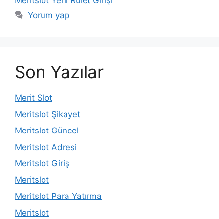
Meritslot Yeni Rulet Girişi
Yorum yap
Son Yazılar
Merit Slot
Meritslot Şikayet
Meritslot Güncel
Meritslot Adresi
Meritslot Giriş
Meritslot
Meritslot Para Yatırma
Meritslot