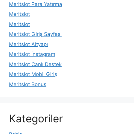
Meritslot Para Yatırma
Meritslot
Meritslot
Meritslot Giriş Sayfası
Meritslot Altyapı
Meritslot İnstagram
Meritslot Canlı Destek
Meritslot Mobil Giriş
Meritslot Bonus
Kategoriler