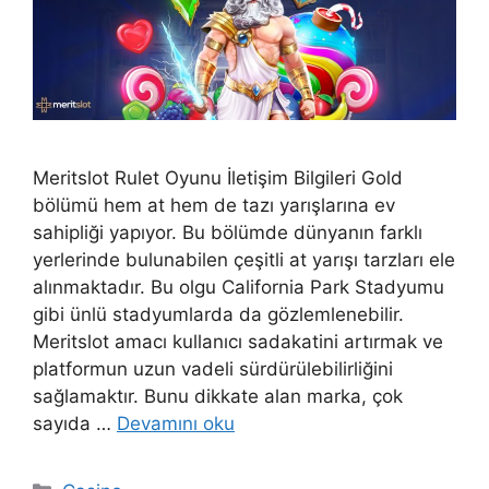
Meritslot Rulet Oyunu İletişim Bilgileri Gold
bölümü hem at hem de tazı yarışlarına ev
sahipliği yapıyor. Bu bölümde dünyanın farklı
yerlerinde bulunabilen çeşitli at yarışı tarzları ele
alınmaktadır. Bu olgu California Park Stadyumu
gibi ünlü stadyumlarda da gözlemlenebilir.
Meritslot amacı kullanıcı sadakatini artırmak ve
platformun uzun vadeli sürdürülebilirliğini
sağlamaktır. Bunu dikkate alan marka, çok
sayıda …
Devamını oku
Kategoriler