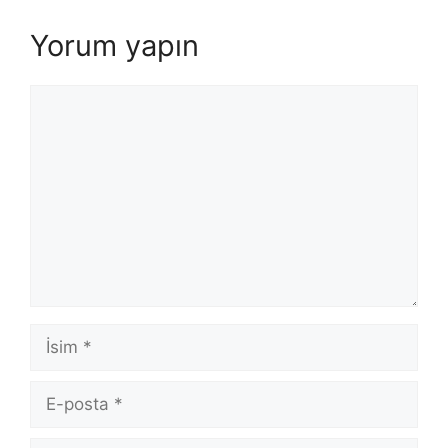
Yorum yapın
Yorum
İsim
E-
posta