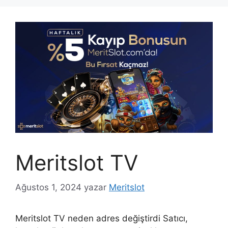
Meritslot TV
Ağustos 1, 2024
yazar
Meritslot
Meritslot TV neden adres değiştirdi Satıcı,