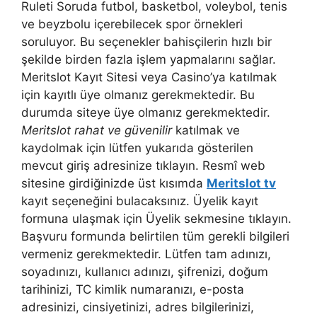
Ruleti Soruda futbol, basketbol, voleybol, tenis
ve beyzbolu içerebilecek spor örnekleri
soruluyor. Bu seçenekler bahisçilerin hızlı bir
şekilde birden fazla işlem yapmalarını sağlar.
Meritslot Kayıt Sitesi veya Casino’ya katılmak
için kayıtlı üye olmanız gerekmektedir. Bu
durumda siteye üye olmanız gerekmektedir.
Meritslot rahat ve güvenilir
katılmak ve
kaydolmak için lütfen yukarıda gösterilen
mevcut giriş adresinize tıklayın. Resmî web
sitesine girdiğinizde üst kısımda
Meritslot tv
kayıt seçeneğini bulacaksınız. Üyelik kayıt
formuna ulaşmak için Üyelik sekmesine tıklayın.
Başvuru formunda belirtilen tüm gerekli bilgileri
vermeniz gerekmektedir. Lütfen tam adınızı,
soyadınızı, kullanıcı adınızı, şifrenizi, doğum
tarihinizi, TC kimlik numaranızı, e-posta
adresinizi, cinsiyetinizi, adres bilgilerinizi,