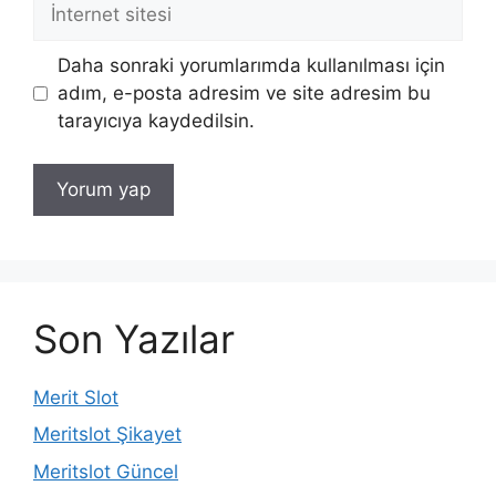
İnternet
sitesi
Daha sonraki yorumlarımda kullanılması için
adım, e-posta adresim ve site adresim bu
tarayıcıya kaydedilsin.
Son Yazılar
Merit Slot
Meritslot Şikayet
Meritslot Güncel