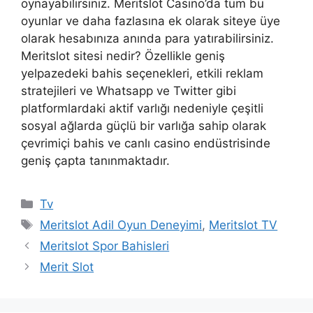
oynayabilirsiniz. Meritslot Casino’da tüm bu
oyunlar ve daha fazlasına ek olarak siteye üye
olarak hesabınıza anında para yatırabilirsiniz.
Meritslot sitesi nedir? Özellikle geniş
yelpazedeki bahis seçenekleri, etkili reklam
stratejileri ve Whatsapp ve Twitter gibi
platformlardaki aktif varlığı nedeniyle çeşitli
sosyal ağlarda güçlü bir varlığa sahip olarak
çevrimiçi bahis ve canlı casino endüstrisinde
geniş çapta tanınmaktadır.
Kategoriler
Tv
Etiketler
Meritslot Adil Oyun Deneyimi
,
Meritslot TV
Meritslot Spor Bahisleri
Merit Slot