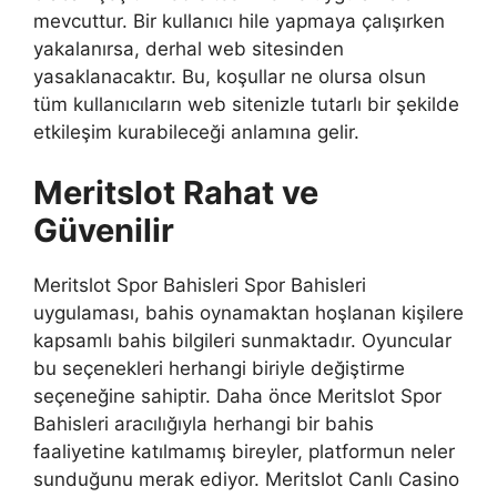
mevcuttur. Bir kullanıcı hile yapmaya çalışırken
yakalanırsa, derhal web sitesinden
yasaklanacaktır. Bu, koşullar ne olursa olsun
tüm kullanıcıların web sitenizle tutarlı bir şekilde
etkileşim kurabileceği anlamına gelir.
Meritslot Rahat ve
Güvenilir
Meritslot Spor Bahisleri Spor Bahisleri
uygulaması, bahis oynamaktan hoşlanan kişilere
kapsamlı bahis bilgileri sunmaktadır. Oyuncular
bu seçenekleri herhangi biriyle değiştirme
seçeneğine sahiptir. Daha önce Meritslot Spor
Bahisleri aracılığıyla herhangi bir bahis
faaliyetine katılmamış bireyler, platformun neler
sunduğunu merak ediyor. Meritslot Canlı Casino