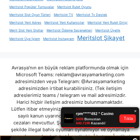
Meritslot Popüler Turnuvalar
Meritslot Rulet Oyunu
Meritslot Slot Oyun Türleri
Meritslot TV
Meritslot Tv Destek
Meritslot Yeni Adres
Meritslot Yeni Kullanıcılar
Meritslot Yeni Rulet Girişi
Merit Slot Yeni Slotlar
Meritslot Ödeme Seçenekleri
Meritslot Üyelik
Meritslot Şikayet
Meritslot Üye İşlem
Meritslot İnstagram
Avrasya'nın en büyük reklam platformunda olmak için
Microsoft Teams:
reklam@avrasyamarketing.com
adresimizden veya Telegram: @Avrasyamarketing
adresimizden irtibat kurabilirsiniz. (Tek iletişim
adreslerimiz teams / telegram ve mail adresimizdir.
Harici hiçbir iletişim adresimiz bulunmamaktadır.
Lütfen itibar etmeyiniz.) Türkiye yasalarına göre 7258
sayılı kanun uyarınca yasa dışı bahis oynamanın
cezaları mevcuttur. Şu an bulunduğunuz site hiç bir
şekilde illegal bahis oyunları oynatmıyor ve oynamaya
aracı olmuyordur.
betxbet
|
goatbahis
|
betgoo
|
rolibet
×